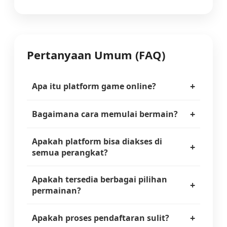
Pertanyaan Umum (FAQ)
+
Apa itu platform game online?
+
Bagaimana cara memulai bermain?
Apakah platform bisa diakses di
+
semua perangkat?
Apakah tersedia berbagai pilihan
+
permainan?
+
Apakah proses pendaftaran sulit?