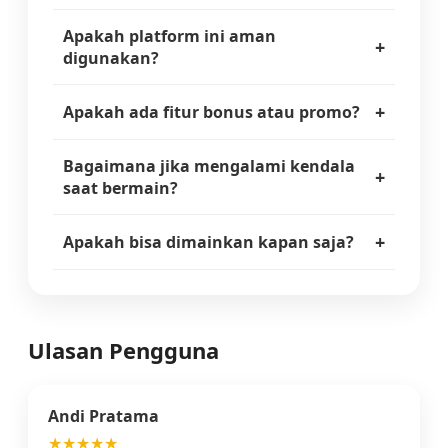
Apakah platform ini aman
+
digunakan?
+
Apakah ada fitur bonus atau promo?
Bagaimana jika mengalami kendala
+
saat bermain?
+
Apakah bisa dimainkan kapan saja?
Ulasan Pengguna
Andi Pratama
★★★★★