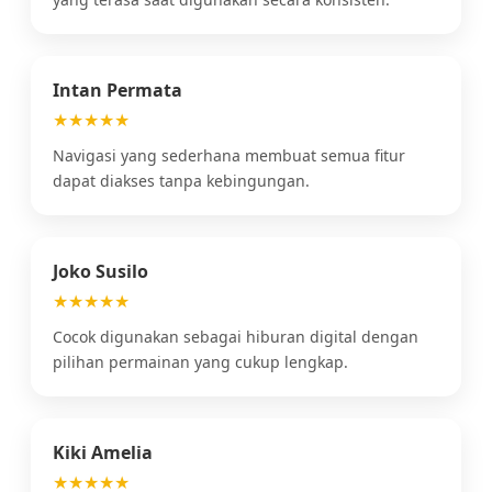
Intan Permata
★★★★★
Navigasi yang sederhana membuat semua fitur
dapat diakses tanpa kebingungan.
Joko Susilo
★★★★★
Cocok digunakan sebagai hiburan digital dengan
pilihan permainan yang cukup lengkap.
Kiki Amelia
★★★★★