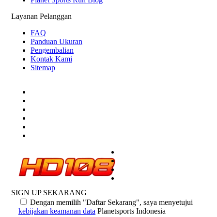
Layanan Pelanggan
FAQ
Panduan Ukuran
Pengembalian
Kontak Kami
Sitemap
SIGN UP SEKARANG
Dengan memilih "Daftar Sekarang", saya menyetujui
kebijakan keamanan data
Planetsports Indonesia