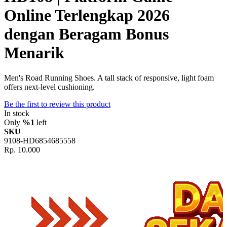
Online Terlengkap 2026
dengan Beragam Bonus
Menarik
Men's Road Running Shoes. A tall stack of responsive, light foam
offers next-level cushioning.
Be the first to review this product
In stock
Only
%1
left
SKU
9108-HD6854685558
Rp. 10.000