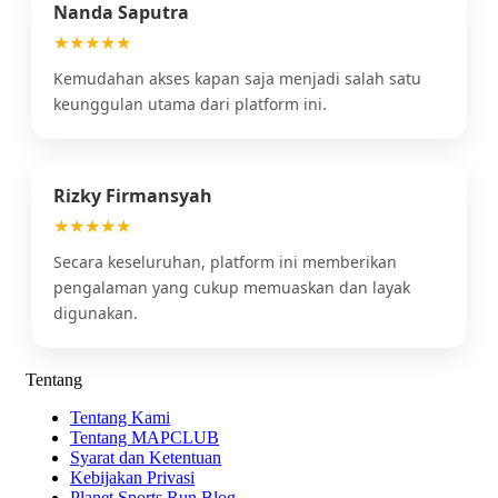
Nanda Saputra
★★★★★
Kemudahan akses kapan saja menjadi salah satu
keunggulan utama dari platform ini.
Rizky Firmansyah
★★★★★
Secara keseluruhan, platform ini memberikan
pengalaman yang cukup memuaskan dan layak
digunakan.
Tentang
Tentang Kami
Tentang MAPCLUB
Syarat dan Ketentuan
Kebijakan Privasi
Planet Sports Run Blog