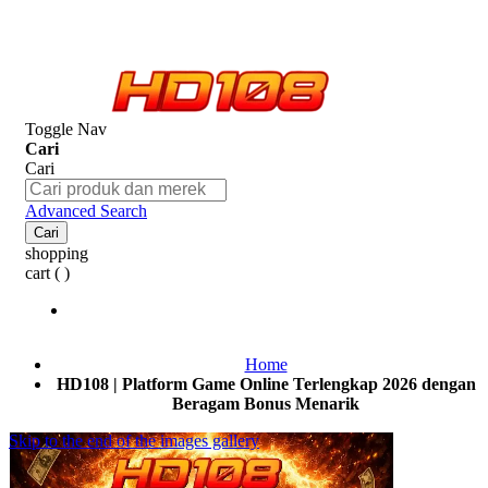
Toggle Nav
Cari
Cari
Advanced Search
Cari
shopping
cart
(
)
Home
HD108 | Platform Game Online Terlengkap 2026 dengan
Beragam Bonus Menarik
Skip to the end of the images gallery