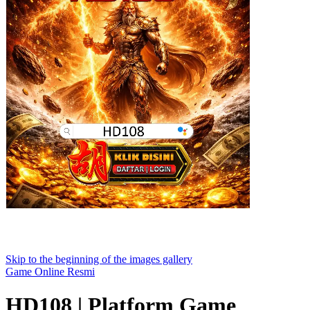
Skip to the beginning of the images gallery
Game Online Resmi
HD108 | Platform Game